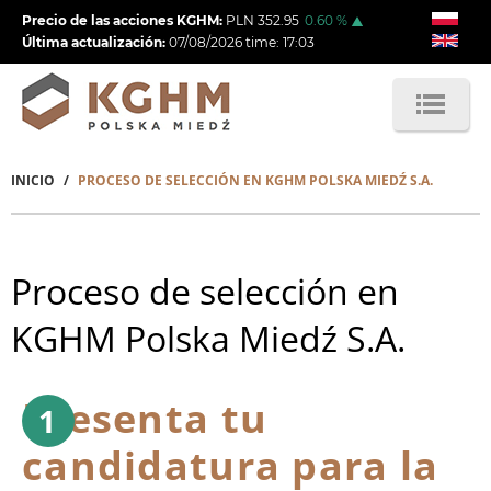
Pasar
Precio de las acciones KGHM:
PLN
352.95
0.60
%
al
Última actualización:
07/08/2026
time:
17:03
contenido
principal
INICIO
PROCESO DE SELECCIÓN EN KGHM POLSKA MIEDŹ S.A.
Sobrescribir
enlaces
de
Proceso de selección en
ayuda
KGHM Polska Miedź S.A.
a
la
Presenta tu
navegación
candidatura para la