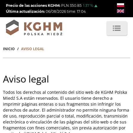
Pasar
Precio de las acciones KGHM:
PLN
350.85
1.37
%
al
Última actualización:
06/08/2026
time:
17:04
contenido
principal
INICIO
AVISO LEGAL
Sobrescribir
enlaces
de
Aviso legal
ayuda
Todos los derechos al contenido del sitio web de KGHM Polska
a
Miedź S.A están reservados. El usuario tiene derecho a
la
imprimir páginas enteras o sus fragmentos sin infringir los
derechos de autor. El administrador no permite ninguna forma
navegación
de uso, reproducción parcial o total, modificación, transmisión
electrónica o vinculación de las páginas del sitio web o de sus
fragmentos con fines comerciales, sin previa autorización por