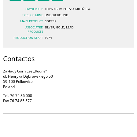
OWNERSHIP
100% KGHM POLSKA MIEDŹ S.A.
TYPE OF MINE
UNDERGROUND
MAIN PRODUCT
COPPER
ASSOCIATED
SILVER, GOLD, LEAD
PRODUCTS
PRODUCTION START
1974
Contactos
Zakłady Górnicze „Rudna”
ul. Henryka Dąbrowskiego 50
59-100 Polkowice
Poland
Tel. 76 74 86 000
Fax 76 74 85 577