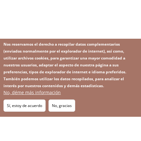
Nos reservamos el derecho a recopilar datos complementarios
(enviados normalmente por el explorador de internet), así como,
utilizar archivos cookies, para garantizar una mayor comodidad a
nuestros usuarios, adaptar el aspecto de nuestra página a sus
preferencias, tipos de explorador de internet e idioma preferidos.
También podemos utilizar los datos recopilados, para analizar el
interés por nuestros contenidos y demás estadísticas.
No, déme más información
Image
Image
Suscríbase a nuestro Newsletter
RSS
Footer
Sí, estoy de acuerdo
No, gracias
IMAGE
menu
SITEMAP
with
icons