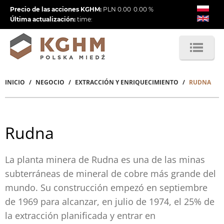
Pasar
Precio de las acciones KGHM:
PLN
0.00
0.00
%
al
Última actualización:
time:
contenido
principal
INICIO
NEGOCIO
EXTRACCIÓN Y ENRIQUECIMIENTO
RUDNA
Sobrescribir
enlaces
de
Rudna
ayuda
a
La planta minera de Rudna es una de las minas
subterráneas de mineral de cobre más grande del
la
mundo. Su construcción empezó en septiembre
navegación
de 1969 para alcanzar, en julio de 1974, el 25% de
la extracción planificada y entrar en