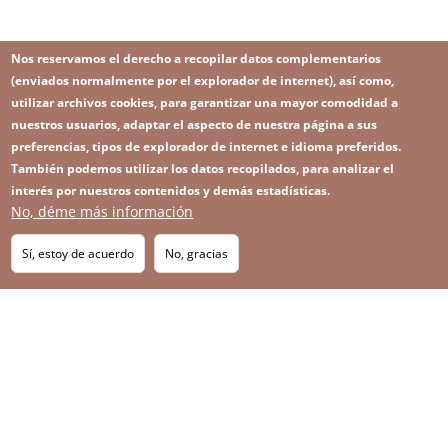
Nos reservamos el derecho a recopilar datos complementarios
(enviados normalmente por el explorador de internet), así como,
utilizar archivos cookies, para garantizar una mayor comodidad a
nuestros usuarios, adaptar el aspecto de nuestra página a sus
preferencias, tipos de explorador de internet e idioma preferidos.
También podemos utilizar los datos recopilados, para analizar el
interés por nuestros contenidos y demás estadísticas.
No, déme más información
Image
Image
Suscríbase a nuestro Newsletter
RSS
Footer
Sí, estoy de acuerdo
No, gracias
IMAGE
menu
SITEMAP
with
icons
2026 KGHM Todos los derechos reservados
Aviso legal
Política de privacidad
Contacto
Menú
Plataforma de denuncia de irregularidades
a