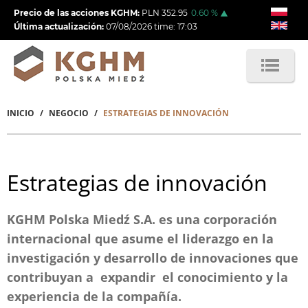
Pasar
Precio de las acciones KGHM:
PLN
352.95
0.60
%
al
Última actualización:
07/08/2026
time:
17:03
contenido
principal
INICIO
NEGOCIO
ESTRATEGIAS DE INNOVACIÓN
Sobrescribir
enlaces
de
Estrategias de innovación
ayuda
a
KGHM Polska Miedź S.A. es una corporación
internacional que asume el liderazgo en la
la
investigación y desarrollo de innovaciones que
navegación
contribuyan a expandir el conocimiento y la
experiencia de la compañía.