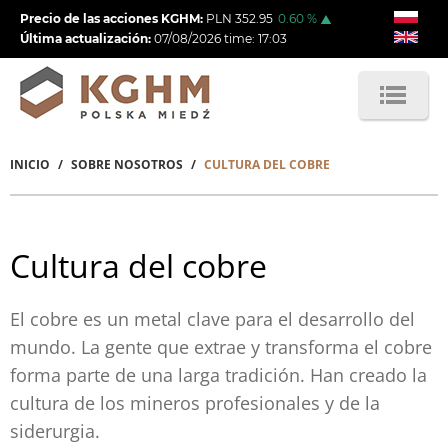
Pasar
Precio de las acciones KGHM:
PLN
352.95
0.60
%
al
Última actualización:
07/08/2026
time:
17:03
contenido
principal
INICIO
SOBRE NOSOTROS
CULTURA DEL COBRE
Sobrescribir
enlaces
de
Cultura del cobre
ayuda
a
El cobre es un metal clave para el desarrollo del
mundo. La gente que extrae y transforma el cobre
la
forma parte de una larga tradición. Han creado la
navegación
cultura de los mineros profesionales y de la
siderurgia.