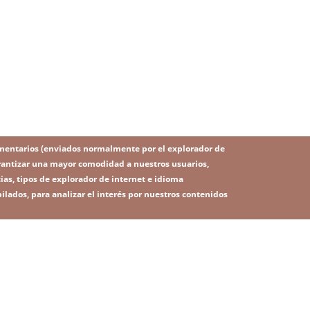
mentarios (enviados normalmente por el explorador de
 garantizar una mayor comodidad a nuestros usuarios,
ias, tipos de explorador de internet e idioma
ilados, para analizar el interés por nuestros contenidos
IMAGE
Image
SITEMAP
RSS
 legal
Política de privacidad
Contacto
Plataforma de denunc
ú