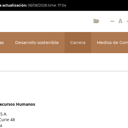
a actualización:
06/08/2026
time:
17:04
as
Desarrollo sostenible
Carrera
Medios de Com
Recursos Humanos
S.A.
Curie 48
ia