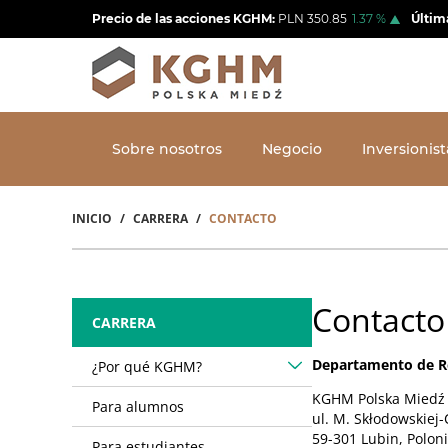
Pasar
Precio de las acciones KGHM:
PLN
350.85
1.37
%
Últim
al
contenido
principal
Sobre nosotros
Negocio
Inversionist
INICIO
CARRERA
CONTACTO
Sobrescribir
enlaces
de
Contacto
CARRERA
ayuda
Departamento de 
¿Por qué KGHM?
a
KGHM Polska Miedź 
la
Para alumnos
ul. M. Skłodowskiej-
navegación
59-301 Lubin, Polon
Para estudiantes