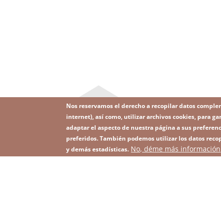
Nos reservamos el derecho a recopilar datos comple
internet), así como, utilizar archivos cookies, para
adaptar el aspecto de nuestra página a sus preferenc
preferidos. También podemos utilizar los datos recop
Image
No, déme más información
Suscríbase a nuestro Newsletter
y demás estadísticas.
Footer
menu
with
icons
2026 KGHM Todos los derechos reservados
Aviso
Men