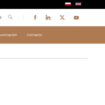
Image
Image
Image
Social
Image
Facebook
LinkedIn
Twitter
Youtube
Szukaj
media
unicación
Contacto