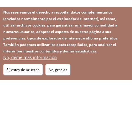
Nos reservamos el derecho a recopilar datos complementarios
(enviados normalmente por el explorador de internet), así como,
utilizar archivos cookies, para garantizar una mayor comodidad a
nuestros usuarios, adaptar el aspecto de nuestra página a sus
preferencias, tipos de explorador de internet e idioma preferidos.
También podemos utilizar los datos recopilados, para analizar el
interés por nuestros contenidos y demás estadísticas.
No, déme más información
Image
Image
Suscríbase a nuestro Newsletter
RSS
Footer
Sí, estoy de acuerdo
No, gracias
IMAGE
menu
SITEMAP
with
icons
2026 KGHM Todos los derechos reservados
Aviso legal
Política de privacidad
Contacto
Menú
Plataforma de denuncia de irregularidades
a