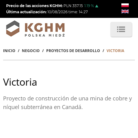
Pasar
Precio de las acciones KGHM:
PLN
357.15
1.19
%
al
Última actualización:
10/08/2026
time:
14:27
contenido
principal
INICIO
NEGOCIO
PROYECTOS DE DESARROLLO
VICTORIA
Sobrescribir
enlaces
de
Victoria
ayuda
a
Proyecto de construcción de una mina de cobre y
níquel subterránea en Canadá.
la
navegación