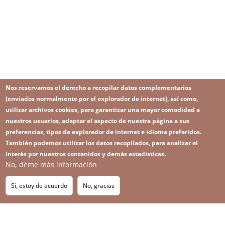
Nos reservamos el derecho a recopilar datos complementarios
(enviados normalmente por el explorador de internet), así como,
utilizar archivos cookies, para garantizar una mayor comodidad a
nuestros usuarios, adaptar el aspecto de nuestra página a sus
preferencias, tipos de explorador de internet e idioma preferidos.
También podemos utilizar los datos recopilados, para analizar el
interés por nuestros contenidos y demás estadísticas.
No, déme más información
Image
Image
Suscríbase a nuestro Newsletter
RSS
Footer
Sí, estoy de acuerdo
No, gracias
IMAGE
menu
SITEMAP
with