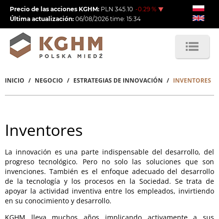
Pasar
Precio de las acciones KGHM:
PLN
345.10
-0.29
%
al
Última actualización:
06/08/2026
time:
15:34
contenido
principal
INICIO
NEGOCIO
ESTRATEGIAS DE INNOVACIÓN
INVENTORES
Sobrescribir
enlaces
de
Inventores
ayuda
La innovación es una parte indispensable del desarrollo, del
a
progreso tecnológico. Pero no solo las soluciones que son
la
invenciones. También es el enfoque adecuado del desarrollo
de la tecnología y los procesos en la Sociedad. Se trata de
navegación
apoyar la actividad inventiva entre los empleados, invirtiendo
en su conocimiento y desarrollo.
KGHM lleva muchos años implicando activamente a sus