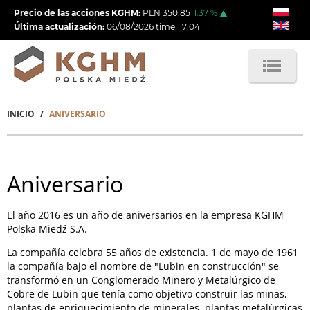
Pasar
Precio de las acciones KGHM:
PLN
350.85
1.37
%
al
Última actualización:
06/08/2026
time:
17:04
contenido
principal
INICIO
ANIVERSARIO
Sobrescribir
enlaces
de
Aniversario
ayuda
El año 2016 es un año de aniversarios en la empresa KGHM
a
Polska Miedź S.A.
la
La compañía celebra 55 años de existencia.
1
de mayo de 1961
navegación
la compañía
bajo el nombre de
"
Lubin
en construcción"
se
transformó en un
Conglomerado Minero y Metalúrgico de
Cobre de Lubin que tenía como objetivo construir las minas,
plantas de enriquecimiento de minerales, plantas metalúrgicas