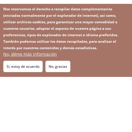
Nos reservamos el derecho a recopilar datos complementarios
(enviados normalmente por el explorador de internet), así como,
utilizar archivos cookies, para garantizar una mayor comodidad a
nuestros usuarios, adaptar el aspecto de nuestra página a sus
preferencias, tipos de explorador de internet e idioma preferidos.
También podemos utilizar los datos recopilados, para analizar el
interés por nuestros contenidos y demás estadísticas.
No, déme más información
Image
Image
Suscríbase a nuestro Newsletter
RSS
Footer
Sí, estoy de acuerdo
No, gracias
IMAGE
menu
SITEMAP
with
icons
2026 KGHM Todos los derechos reservados
Aviso legal
Política de privacidad
Contacto
Menú
Plataforma de denuncia de irregularidades
a
pie