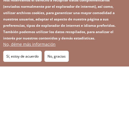
Nos reservamos el derecho a recopilar datos complementarios
(enviados normalmente por el explorador de internet), así como,
utilizar archivos cookies, para garantizar una mayor comodidad a
nuestros usuarios, adaptar el aspecto de nuestra página a sus
preferencias, tipos de explorador de internet e idioma preferidos.
También podemos utilizar los datos recopilados, para analizar el
interés por nuestros contenidos y demás estadísticas.
No, déme más información
Image
Image
Suscríbase a nuestro Newsletter
RSS
Footer
Sí, estoy de acuerdo
No, gracias
IMAGE
menu
SITEMAP
with
icons
2026 KGHM Todos los derechos reservados
Aviso legal
Política de privacidad
Contacto
Menú
Plataforma de denuncia de irregularidades
a
pie
de