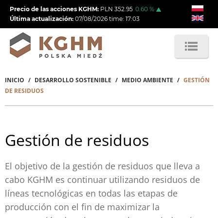
Pasar
Precio de las acciones KGHM:
PLN
352.95
0.60
%
al
Última actualización:
07/08/2026
time:
17:03
contenido
principal
INICIO
DESARROLLO SOSTENIBLE
MEDIO AMBIENTE
GESTIÓN
Sobrescribir
DE RESIDUOS
enlaces
de
Gestión de residuos
ayuda
a
El objetivo de la gestión de residuos que lleva a
la
cabo KGHM es continuar utilizando residuos de
navegación
líneas tecnológicas en todas las etapas de
producción con el fin de maximizar la