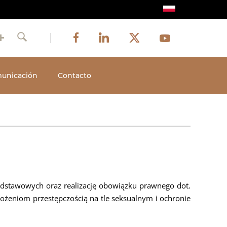
Image
Image
Image
Social
Image
Facebook
LinkedIn
Twitter
Youtube
Szukaj
media
unicación
Contacto
dstawowych oraz realizację obowiązku prawnego dot.
ożeniom przestępczością na tle seksualnym i ochronie