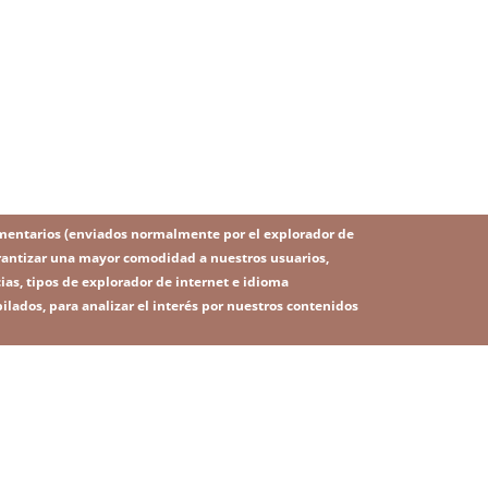
mentarios (enviados normalmente por el explorador de
 garantizar una mayor comodidad a nuestros usuarios,
ias, tipos de explorador de internet e idioma
ilados, para analizar el interés por nuestros contenidos
IMAGE
Image
SITEMAP
RSS
 legal
Política de privacidad
Contacto
Plataforma de denunc
ú