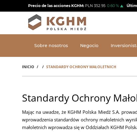
Pasar
Precio de las acciones KGHM:
PLN
352.95
0.60
%
Últim
al
contenido
principal
Sobre nosotros
Negocio
Inversionist
INICIO
STANDARDY OCHRONY MAŁOLETNICH
Sobrescribir
enlaces
de
Standardy Ochrony Małol
ayuda
Mając na uwadze, że KGHM Polska Miedź S.A. prowad
a
wprowadzenia standardów ochrony małoletnich wynikaj
la
małoletnich wprowadza się w Oddziałach KGHM Polska
navegación