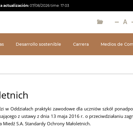
a actualización:
07/08/2026
time:
17:03
as
Desarrollo sostenible
Carrera
Medios de Com
etnich
zi w Oddziałach praktyki zawodowe dla uczniów szkół ponadpo
ącego z ustawy z dnia 13 maja 2016 r. o przeciwdziałaniu zagr
 Miedź S.A. Standardy Ochrony Małoletnich.