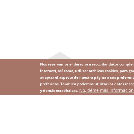
Nos reservamos el derecho a recopilar datos comple
internet), así como, utilizar archivos cookies, para
adaptar el aspecto de nuestra página a sus preferenc
preferidos. También podemos utilizar los datos recop
Image
No, déme más información
Suscríbase a nuestro Newsletter
y demás estadísticas.
Footer
menu
with
icons
2026 KGHM Todos los derechos reservados
Aviso
Men