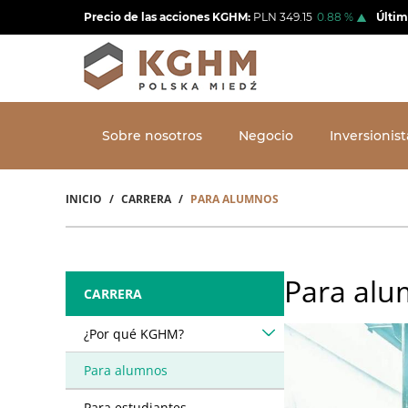
Pasar
Precio de las acciones KGHM:
PLN
349.15
0.88
%
Últim
al
contenido
principal
Sobre nosotros
Negocio
Inversionist
INICIO
CARRERA
PARA ALUMNOS
Sobrescribir
enlaces
de
Para al
CARRERA
ayuda
¿Por qué KGHM?
a
la
Para alumnos
navegación
Para estudiantes