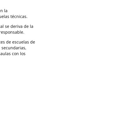
n la
elas técnicas.
l se deriva de la
responsable.
es de escuelas de
s secundarias,
aulas con los