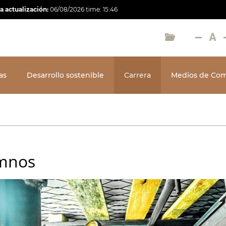
a actualización:
06/08/2026
time:
15:46
as
Desarrollo sostenible
Carrera
Medios de Com
umnos