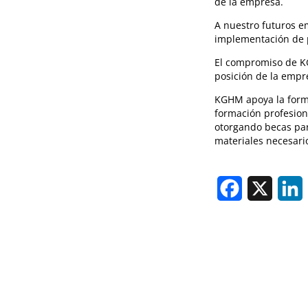
de la empresa.
A nuestro futuros e
implementación de p
El compromiso de KG
posición de la empr
KGHM apoya la forma
formación profesion
otorgando becas par
materiales necesari
Facebook
X
L