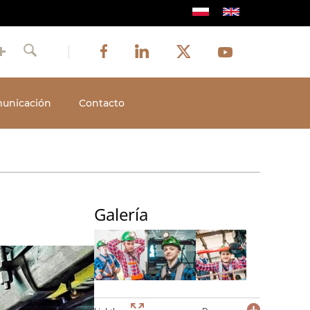
Image
Image
Image
Social
Image
Facebook
LinkedIn
Twitter
Youtube
Szukaj
media
unicación
Contacto
Galería