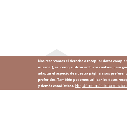
Nos reservamos el derecho a recopilar datos comple
internet), así como, utilizar archivos cookies, para
adaptar el aspecto de nuestra página a sus preferenc
preferidos. También podemos utilizar los datos recop
Image
No, déme más información
Suscríbase a nuestro Newsletter
y demás estadísticas.
Footer
menu
with
icons
2026 KGHM Todos los derechos reservados
Aviso
Men