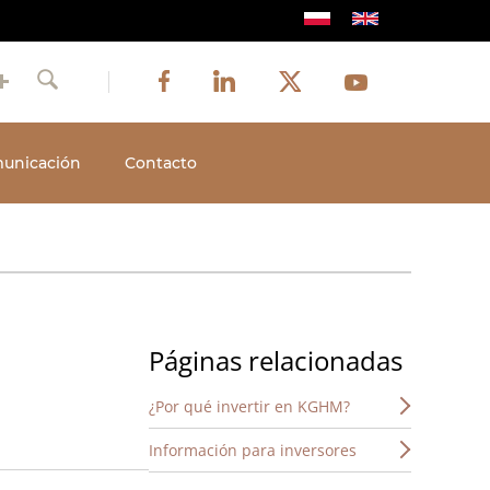
Image
Image
Image
Social
Image
Facebook
LinkedIn
Twitter
Youtube
Szukaj
media
unicación
Contacto
Páginas relacionadas
¿Por qué invertir en KGHM?
Información para inversores