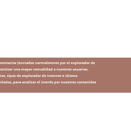
mentarios (enviados normalmente por el explorador de
 garantizar una mayor comodidad a nuestros usuarios,
ias, tipos de explorador de internet e idioma
ilados, para analizar el interés por nuestros contenidos
IMAGE
Image
SITEMAP
RSS
 legal
Política de privacidad
Contacto
Plataforma de denunc
ú