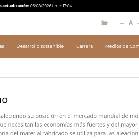
a actualización:
06/08/2026
time:
17:04
as
Desarrollo sostenible
Carrera
Medios de Com
no
aleciendo su posición en el mercado mundial de mo
ue necesitan las economías más fuertes y del mayor 
a del material fabricado se utiliza para las aleacion