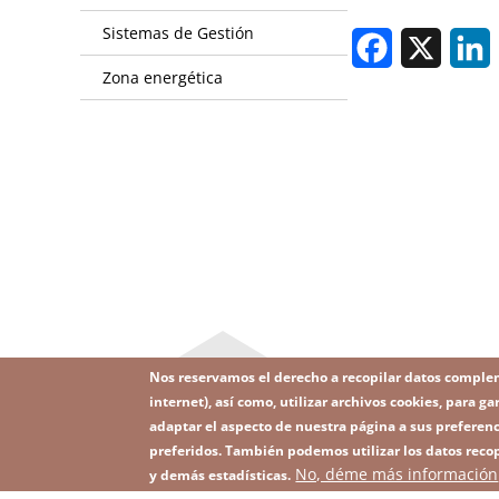
Sistemas de Gestión
Facebook
X
L
Zona energética
Nos reservamos el derecho a recopilar datos comple
internet), así como, utilizar archivos cookies, para
adaptar el aspecto de nuestra página a sus preferenc
preferidos. También podemos utilizar los datos recop
Image
No, déme más información
Suscríbase a nuestro Newsletter
y demás estadísticas.
Footer