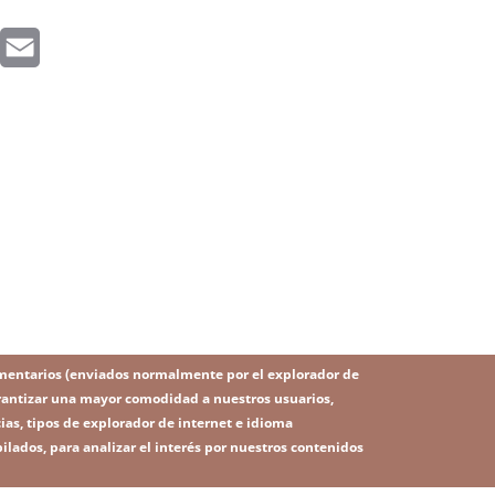
inkedIn
Email
mentarios (enviados normalmente por el explorador de
 garantizar una mayor comodidad a nuestros usuarios,
ias, tipos de explorador de internet e idioma
ilados, para analizar el interés por nuestros contenidos
IMAGE
Image
SITEMAP
RSS