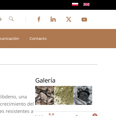
Image
Image
Image
Social
Image
Facebook
LinkedIn
Twitter
Youtube
Szukaj
media
unicación
Contacto
Galería
libdeno, una
crecimiento del
es resistentes a