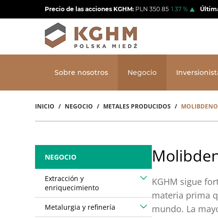
Pasar
Precio de las acciones KGHM:
PLN
350.85
1.37
%
Últim
al
contenido
principal
Sobre nosotros
Negocio
Inversionist
INICIO
NEGOCIO
METALES PRODUCIDOS
MOLIBDENO
Sobrescribir
enlaces
de
Molibde
NEGOCIO
ayuda
Extracción y
a
KGHM sigue fort
enriquecimiento
materia prima q
la
Metalurgia y refinería
mundo. La mayorí
navegación