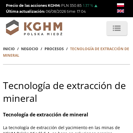
Pasar
Precio de las acciones KGHM:
PLN
350.85
1.37
%
al
Última actualización:
06/08/2026
time:
17:04
contenido
principal
INICIO
NEGOCIO
PROCESOS
TECNOLOGÍA DE EXTRACCIÓN DE
Sobrescribir
MINERAL
enlaces
de
Tecnología de extracción de
ayuda
a
mineral
la
navegación
Tecnología de extracción de mineral
La tecnología de extracción del yacimiento en las minas de