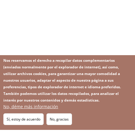
Nos reservamos el derecho a recopilar datos complementarios
(enviados normalmente por el explorador de internet), así como,
utilizar archivos cookies, para garantizar una mayor comodidad a
nuestros usuarios, adaptar el aspecto de nuestra página a sus
preferencias, tipos de explorador de internet e idioma preferidos.
También podemos utilizar los datos recopilados, para analizar el
interés por nuestros contenidos y demás estadísticas.
No, déme más información
Image
Image
Suscríbase a nuestro Newsletter
RSS
Footer
Sí, estoy de acuerdo
No, gracias
IMAGE
menu
SITEMAP
with