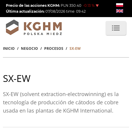
Pasar
Precio de las acciones KGHM:
PLN
350.40
-0.13
%
al
Última actualización:
07/08/2026
time:
09:42
contenido
principal
INICIO
NEGOCIO
PROCESOS
SX-EW
Sobrescribir
enlaces
de
SX-EW
ayuda
a
SX-EW (solvent extraction-electrowinning) es la
tecnología de producción de cátodos de cobre
la
usada en las plantas de KGHM International.
navegación