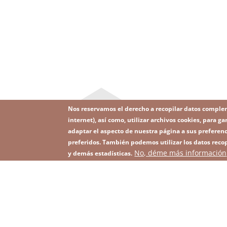
Nos reservamos el derecho a recopilar datos comple
internet), así como, utilizar archivos cookies, para
adaptar el aspecto de nuestra página a sus preferenc
preferidos. También podemos utilizar los datos recop
Image
No, déme más información
Suscríbase a nuestro Newsletter
y demás estadísticas.
Footer
menu
with
icons
2026 KGHM Todos los derechos reservados
Aviso
Men