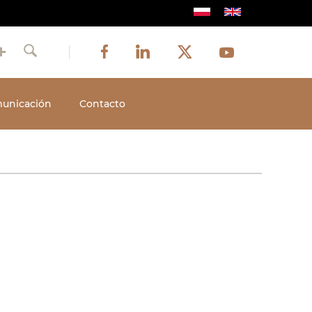
Image
Image
Image
Social
Image
Facebook
LinkedIn
Twitter
Youtube
Szukaj
media
unicación
Contacto