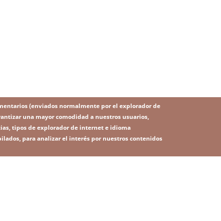
mentarios (enviados normalmente por el explorador de
 garantizar una mayor comodidad a nuestros usuarios,
ias, tipos de explorador de internet e idioma
ilados, para analizar el interés por nuestros contenidos
IMAGE
Image
SITEMAP
RSS
 legal
Política de privacidad
Contacto
Plataforma de denunc
ú