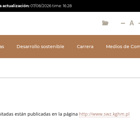
a actualización:
07/08/2026
time:
16:28
as
Desarrollo sostenible
Carrera
Medios de Com
imitadas están publicadas en la página
http://www.swz.kghm.pl