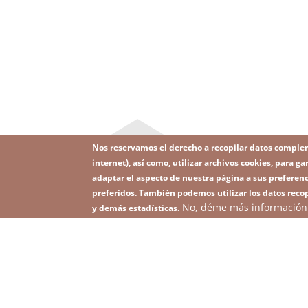
Nos reservamos el derecho a recopilar datos comple
internet), así como, utilizar archivos cookies, para
adaptar el aspecto de nuestra página a sus preferenc
preferidos. También podemos utilizar los datos recop
Image
No, déme más información
Suscríbase a nuestro Newsletter
y demás estadísticas.
Footer
menu
with
icons
2026 KGHM Todos los derechos reservados
Aviso
Men