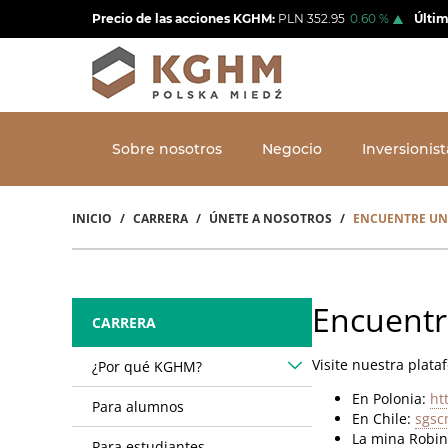
Pasar
Precio de las acciones KGHM:
PLN
352.95
0.60
%
Últim
al
contenido
principal
Sobre nosotros
Negocio
Inversionist
INICIO
CARRERA
ÚNETE A NOSOTROS
ENCUENTRE UN
Sobrescribir
enlaces
de
Encuentr
CARRERA
ayuda
Visite nuestra plata
¿Por qué KGHM?
a
En Polonia:
ht
la
Para alumnos
En Chile:
sgsc
navegación
La mina Robi
Para estudiantes