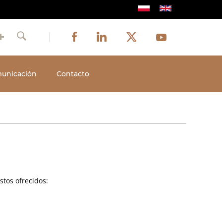
Image
Image
Image
Social
Image
Facebook
LinkedIn
Twitter
Youtube
Szukaj
media
unicación
Contacto
estos ofrecidos: