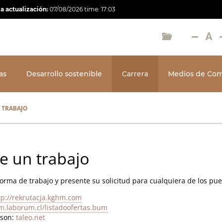
a actualización:
07/08/2026
time:
17:03
as
Desarrollo sostenible
Carrera
Medios de Com
 TRABAJO
e un trabajo
forma de trabajo y presente su solicitud para cualquiera de los pu
tp://rekrutacja.kghm.com
m.laborum.cl/listadoofertas.bum
nson:
taleo.net