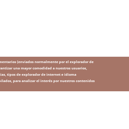
mentarios (enviados normalmente por el explorador de
 garantizar una mayor comodidad a nuestros usuarios,
ias, tipos de explorador de internet e idioma
ilados, para analizar el interés por nuestros contenidos
IMAGE
Image
SITEMAP
RSS
 legal
Política de privacidad
Contacto
Plataforma de denunc
ú