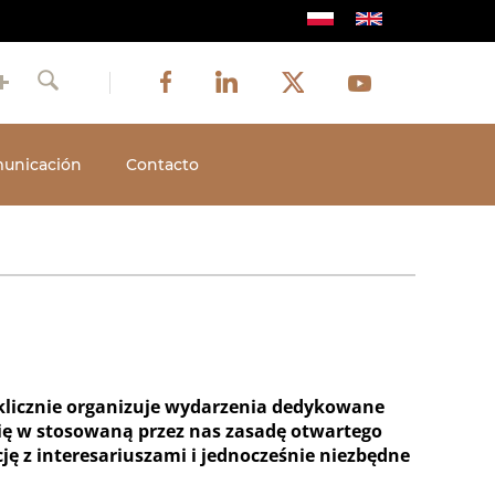
Image
Image
Image
Social
Image
Facebook
LinkedIn
Twitter
Youtube
Szukaj
media
unicación
Contacto
klicznie organizuje wydarzenia dedykowane
się w stosowaną przez nas zasadę otwartego
ę z interesariuszami i jednocześnie niezbędne