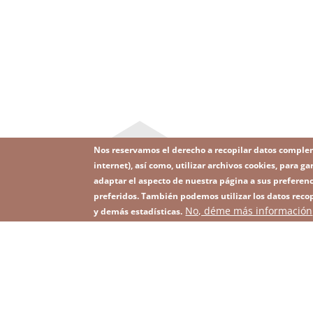
Nos reservamos el derecho a recopilar datos comple
internet), así como, utilizar archivos cookies, para
adaptar el aspecto de nuestra página a sus preferenc
preferidos. También podemos utilizar los datos recop
Image
No, déme más información
Suscríbase a nuestro Newsletter
y demás estadísticas.
Footer
menu
with
icons
2026 KGHM Todos los derechos reservados
Aviso
Men