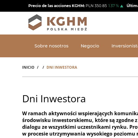
Pasar
Precio de las acciones KGHM:
PLN
350.85
1.37
%
Últim
al
contenido
principal
Sobre nosotros
Negocio
Inversionist
INICIO
DNI INWESTORA
Sobrescribir
enlaces
de
Dni Inwestora
ayuda
W ramach aktywności wspierających komunikac
a
środowisku inwestorskiemu, które są zgodne z 
la
dialogu ze wszystkimi uczestnikami rynku. Pro
w procesie utrzymywania wysokiego poziomu re
navegación