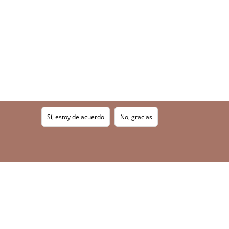
Sí, estoy de acuerdo
No, gracias
ia de irregularidades