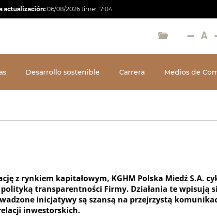
a actualización:
06/08/2026
time:
17:04
as
Desarrollo sostenible
Carrera
Medios de Com
ję z rynkiem kapitałowym, KGHM Polska Miedź S.A. cy
polityką transparentności Firmy. Działania te wpisują 
wadzone inicjatywy są szansą na przejrzystą komunikacj
lacji inwestorskich.