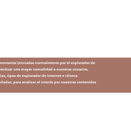
mentarios (enviados normalmente por el explorador de
 garantizar una mayor comodidad a nuestros usuarios,
ias, tipos de explorador de internet e idioma
ilados, para analizar el interés por nuestros contenidos
IMAGE
Image
SITEMAP
RSS
 legal
Política de privacidad
Contacto
Plataforma de denunc
ú