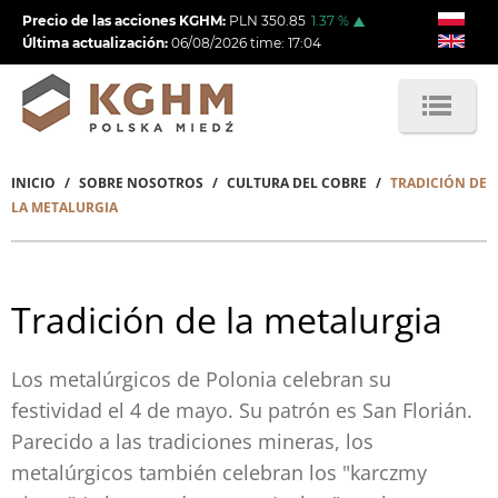
Pasar
Precio de las acciones KGHM:
PLN
350.85
1.37
%
al
Última actualización:
06/08/2026
time:
17:04
contenido
principal
INICIO
SOBRE NOSOTROS
CULTURA DEL COBRE
TRADICIÓN DE
Sobrescribir
LA METALURGIA
enlaces
de
Tradición de la metalurgia
ayuda
a
Los metalúrgicos de Polonia celebran su
la
festividad el 4 de mayo. Su patrón es San Florián.
navegación
Parecido a las tradiciones mineras, los
metalúrgicos también celebran los "karczmy