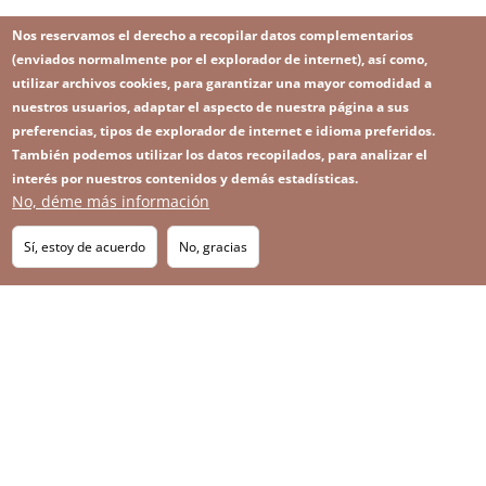
Nos reservamos el derecho a recopilar datos complementarios
(enviados normalmente por el explorador de internet), así como,
utilizar archivos cookies, para garantizar una mayor comodidad a
nuestros usuarios, adaptar el aspecto de nuestra página a sus
preferencias, tipos de explorador de internet e idioma preferidos.
También podemos utilizar los datos recopilados, para analizar el
interés por nuestros contenidos y demás estadísticas.
No, déme más información
Image
Image
Suscríbase a nuestro Newsletter
RSS
Footer
Sí, estoy de acuerdo
No, gracias
IMAGE
menu
SITEMAP
with
icons
2026 KGHM Todos los derechos reservados
Aviso legal
Política de privacidad
Contacto
Menú
Plataforma de denuncia de irregularidades
a