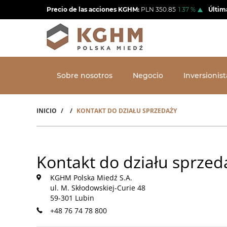
Pasar
Precio de las acciones KGHM:
PLN
350.85
1.37
%
Últim
al
contenido
principal
Sobre nosotros
Negocio
Inversionist
INICIO
KONTAKT DO DZIAŁU SPRZEDAŻY
Sobrescribir
enlaces
de
Kontakt do działu sprzed
ayuda
KGHM Polska Miedź S.A.
a
ul. M. Skłodowskiej-Curie 48
59-301 Lubin
la
+48 76 74 78 800
navegación