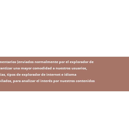
mentarios (enviados normalmente por el explorador de
 garantizar una mayor comodidad a nuestros usuarios,
ias, tipos de explorador de internet e idioma
ilados, para analizar el interés por nuestros contenidos
IMAGE
Image
SITEMAP
RSS
 legal
Política de privacidad
Contacto
Plataforma de denunc
ú