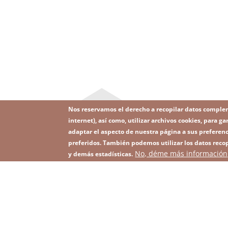
Nos reservamos el derecho a recopilar datos comple
internet), así como, utilizar archivos cookies, para
adaptar el aspecto de nuestra página a sus preferenc
preferidos. También podemos utilizar los datos recop
Image
No, déme más información
Suscríbase a nuestro Newsletter
y demás estadísticas.
Footer
menu
with
icons
2026 KGHM Todos los derechos reservados
Aviso
Men