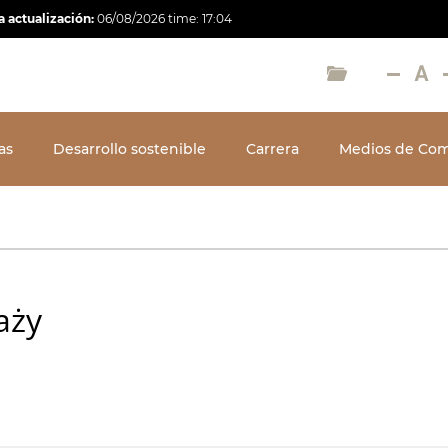
a actualización:
06/08/2026
time:
17:04
as
Desarrollo sostenible
Carrera
Medios de Com
aży