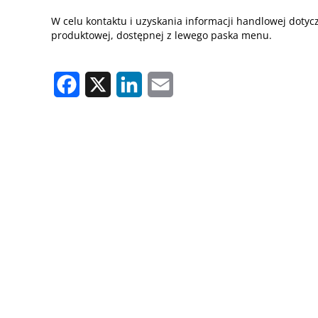
W celu kontaktu i uzyskania informacji handlowej dotyc
produktowej, dostępnej z lewego paska menu.
Facebook
X
LinkedIn
Email