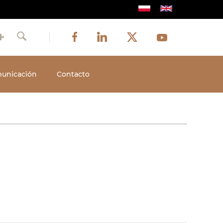
Image
Image
Image
Social
Image
Facebook
LinkedIn
Twitter
Youtube
Szukaj
media
unicación
Contacto