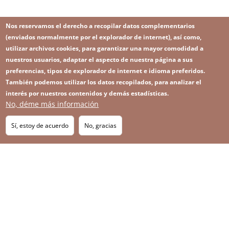
Nos reservamos el derecho a recopilar datos complementarios
(enviados normalmente por el explorador de internet), así como,
utilizar archivos cookies, para garantizar una mayor comodidad a
nuestros usuarios, adaptar el aspecto de nuestra página a sus
preferencias, tipos de explorador de internet e idioma preferidos.
También podemos utilizar los datos recopilados, para analizar el
interés por nuestros contenidos y demás estadísticas.
No, déme más información
Image
Image
Suscríbase a nuestro Newsletter
RSS
Footer
Sí, estoy de acuerdo
No, gracias
IMAGE
menu
SITEMAP
with
icons
2026 KGHM Todos los derechos reservados
Aviso legal
Política de privacidad
Contacto
Menú
Plataforma de denuncia de irregularidades