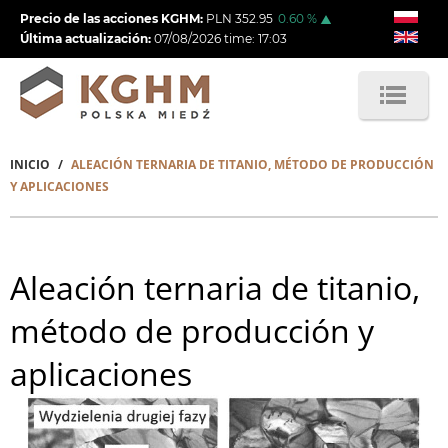
Pasar
Precio de las acciones KGHM:
PLN
352.95
0.60
%
al
Última actualización:
07/08/2026
time:
17:03
contenido
principal
INICIO
ALEACIÓN TERNARIA DE TITANIO, MÉTODO DE PRODUCCIÓN
Sobrescribir
Y APLICACIONES
enlaces
de
Aleación ternaria de titanio,
ayuda
a
método de producción y
la
aplicaciones
navegación