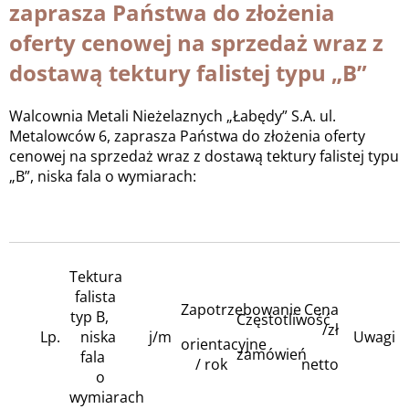
zaprasza Państwa do złożenia
oferty cenowej na sprzedaż wraz z
dostawą tektury falistej typu „B”
Walcownia Metali Nieżelaznych „Łabędy” S.A. ul.
Metalowców 6, zaprasza Państwa do złożenia oferty
cenowej na sprzedaż wraz z dostawą tektury falistej typu
„B”, niska fala o wymiarach:
Tektura
falista
Zapotrzebowanie
Cena
typ B,
Częstotliwość
/zł
Lp.
niska
j/m
Uwagi
orientacyjne
zamówień
fala
/ rok
netto
o
wymiarach