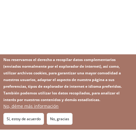
Nos reservamos el derecho a recopilar datos complementarios
(enviados normalmente por el explorador de internet), así como,
utilizar archivos cookies, para garantizar una mayor comodidad a
nuestros usuarios, adaptar el aspecto de nuestra página a sus
preferencias, tipos de explorador de internet e idioma preferidos.
También podemos utilizar los datos recopilados, para analizar el
interés por nuestros contenidos y demás estadísticas.
No, déme más información
Image
Image
Suscríbase a nuestro Newsletter
RSS
Footer
Sí, estoy de acuerdo
No, gracias
IMAGE
menu
SITEMAP
with