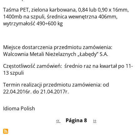
Taśma PET, zielona karbowana, 0,84 lub 0,90 x 16mm,
1400mb na szpuli, średnica wewnętrzna 406mm,
wytrzymałość 490÷600 kg
Miejsce dostarczenia przedmiotu zamówienia:
Walcownia Metali Nieżelaznych „Łabędy” S.A.
Częstotliwość zamówień: średnio raz na kwartał po 11-
13 szpuli
Termin realizacji przedmiotu zamówienia: od
22.04.2016r. do 21.04.2017r.
Idioma
Polish
Página
‹‹
Página 8
Siguiente
››
Paginación
anterior
página