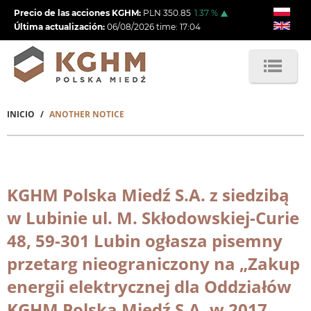
Pasar
Precio de las acciones KGHM:
PLN
350.85
1.37
%
al
Última actualización:
06/08/2026
time:
17:04
contenido
principal
INICIO
ANOTHER NOTICE
Sobrescribir
enlaces
de
KGHM Polska Miedź S.A. z siedzibą
ayuda
w Lubinie ul. M. Skłodowskiej-Curie
a
48, 59-301 Lubin ogłasza pisemny
la
przetarg nieograniczony na „Zakup
navegación
energii elektrycznej dla Oddziałów
KGHM Polska Miedź S.A. w 2017