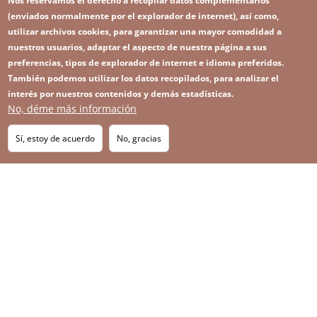
Nos reservamos el derecho a recopilar datos complementarios
(enviados normalmente por el explorador de internet), así como,
utilizar archivos cookies, para garantizar una mayor comodidad a
nuestros usuarios, adaptar el aspecto de nuestra página a sus
preferencias, tipos de explorador de internet e idioma preferidos.
También podemos utilizar los datos recopilados, para analizar el
interés por nuestros contenidos y demás estadísticas.
No, déme más información
Image
Image
Suscríbase a nuestro Newsletter
RSS
Footer
Sí, estoy de acuerdo
No, gracias
IMAGE
menu
SITEMAP
with
icons
2026 KGHM Todos los derechos reservados
Aviso legal
Política de privacidad
Contacto
Menú
Plataforma de denuncia de irregularidades
a
pie
de