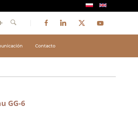
Image
Image
Image
Social
Image
Facebook
LinkedIn
Twitter
Youtube
Szukaj
media
unicación
Contacto
nu GG-6