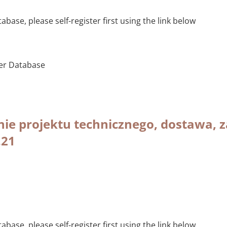
base, please self-register first using the link below
ier Database
ie projektu technicznego, dostawa,
.21
base, please self-register first using the link below