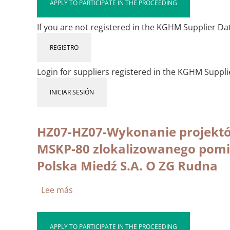
APPLY TO PARTICIPATE IN THE PROCEEDING
P-
KK-
If you are not registered in the KGHM Supplier Data
221-
2026
REGISTRO
Poprawa
pewności
Login for suppliers registered in the KGHM Suppl
zasilania
6kV
INICIAR SESIÓN
rejonu
GG-
6
HZ07-HZ07-Wykonanie projektów 
MSKP-80 zlokalizowanego pomi
Polska Miedź S.A. O ZG Rudna
Lee más
sobre
HZ07-
HZ07-
Wykonanie
APPLY TO PARTICIPATE IN THE PROCEEDING