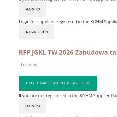
przecinka
0143
19
Wykonanie
REGISTRO
w
projektu
KGHM
technicznego,
Login for suppliers registered in the KGHM Suppl
Polska
dostawa,
Miedź
zabudowa
INICIAR SESIÓN
S.A.
oraz
O
uruchomienie
ZG
rozdzielni
RFP JGKL TW 2026 Zabudowa tam
Rudna
dołowej
10kV
Lee más
sobre
ARd-
RFP
51.21
JGKL
TW
APPLY TO PARTICIPATE IN THE PROCEEDING
2026
Zabudowa
If you are not registered in the KGHM Supplier Data
tam
wentylacyjnych
REGISTRO
2026
-