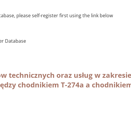
base, please self-register first using the link below
ier Database
technicznych oraz usług w zakresie 
ędzy chodnikiem T-274a a chodnikie