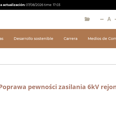
a actualización:
07/08/2026
time:
17:03
as
Desarrollo sostenible
Carrera
Medios de Com
oprawa pewności zasilania 6kV rejo