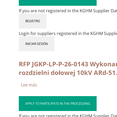
projektów
technicznych
If you are not registered in the KGHM Supplier Data
oraz
usług
REGISTRO
w
zakresie
Login for suppliers registered in the KGHM Suppl
monitoringu
i
INICIAR SESIÓN
wizualizacji
MSKP-
80
RFP JGKP-LP-P-26-0143 Wykonan
zlokalizowanego
rozdzielni dołowej 10kV ARd-51
pomiędzy
chodnikiem
T-
Lee más
sobre
274a
RFP
a
JGKP-
chodnikiem
LP-
APPLY TO PARTICIPATE IN THE PROCEEDING
T-
P-
274
26-
If you are not registered in the KGHM Supplier Data