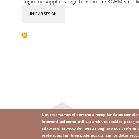
Login for suppliers registered in the KGHM Suppl
postepowanie
nr
INICIAR SESIÓN
2
(Etap
I)
Nos reservamos el derecho a recopilar datos comple
internet), así como, utilizar archivos cookies, para
adaptar el aspecto de nuestra página a sus preferenc
preferidos. También podemos utilizar los datos recop