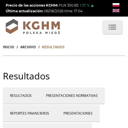
Pasar
Precio de las acciones KGHM:
PLN
350.85
1.37
%
al
Última actualización:
06/08/2026
time:
17:04
contenido
principal
INICIO
ARCHIVO
RESULTADOS
Sobrescribir
enlaces
de
Resultados
ayuda
a
Archive
RESULTADOS
PRESENTACIONES NORMATIVAS
la
menu
navegación
REPORTES FINANCIEROS
PRESENTACIONES