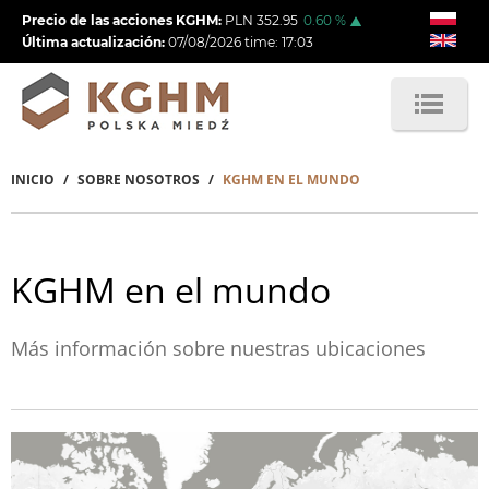
Pasar
Precio de las acciones KGHM:
PLN
352.95
0.60
%
al
Última actualización:
07/08/2026
time:
17:03
contenido
principal
INICIO
SOBRE NOSOTROS
KGHM EN EL MUNDO
Sobrescribir
enlaces
de
KGHM en el mundo
ayuda
a
Más información sobre nuestras ubicaciones
la
navegación