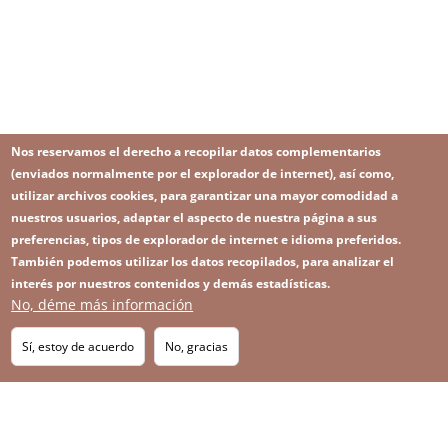
Nos reservamos el derecho a recopilar datos complementarios
(enviados normalmente por el explorador de internet), así como,
utilizar archivos cookies, para garantizar una mayor comodidad a
nuestros usuarios, adaptar el aspecto de nuestra página a sus
preferencias, tipos de explorador de internet e idioma preferidos.
También podemos utilizar los datos recopilados, para analizar el
interés por nuestros contenidos y demás estadísticas.
No, déme más información
Image
Image
Suscríbase a nuestro Newsletter
RSS
Footer
Sí, estoy de acuerdo
No, gracias
IMAGE
menu
SITEMAP
with
icons