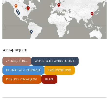
RODZAJ PROJEKTU
- CUALQUIERA -
WYDOBYCIE I WZBOGACANIE
HUTNICTWO I RAFINACJA
PRZETWÓRSTWO
PROJEKTY ROZWOJOWE
BIURA