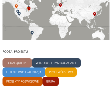
RODZAJ PROJEKTU
- CUALQUIERA -
WYDOBYCIE I WZBOGACANIE
HUTNICTWO I RAFINACJA
PRZETWÓRSTWO
PROJEKTY ROZWOJOWE
BIURA