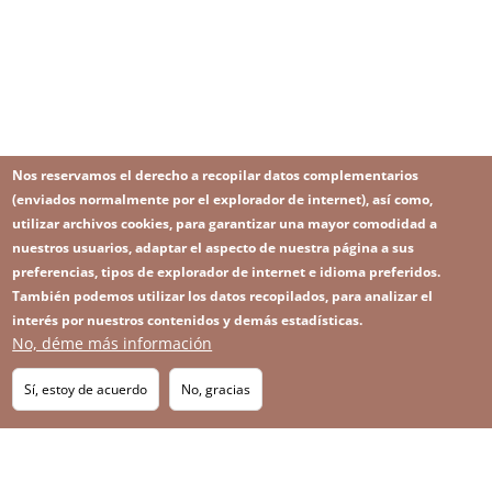
Nos reservamos el derecho a recopilar datos complementarios
(enviados normalmente por el explorador de internet), así como,
utilizar archivos cookies, para garantizar una mayor comodidad a
nuestros usuarios, adaptar el aspecto de nuestra página a sus
preferencias, tipos de explorador de internet e idioma preferidos.
También podemos utilizar los datos recopilados, para analizar el
interés por nuestros contenidos y demás estadísticas.
No, déme más información
Image
Image
Suscríbase a nuestro Newsletter
RSS
Footer
Sí, estoy de acuerdo
No, gracias
IMAGE
menu
SITEMAP
with
icons