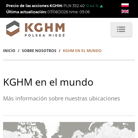
Pasar
Precio de las acciones KGHM:
PLN
352.40
0.44
%
al
Última actualización:
07/08/2026
time:
09:06
contenido
principal
INICIO
SOBRE NOSOTROS
KGHM EN EL MUNDO
Sobrescribir
enlaces
de
KGHM en el mundo
ayuda
a
Más información sobre nuestras ubicaciones
la
navegación