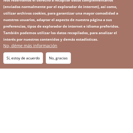
Nos reservamos el derecho a recopilar datos complementarios
(enviados normalmente por el explorador de internet), así como,
utilizar archivos cookies, para garantizar una mayor comodidad a
nuestros usuarios, adaptar el aspecto de nuestra página a sus
preferencias, tipos de explorador de internet e idioma preferidos.
También podemos utilizar los datos recopilados, para analizar el
interés por nuestros contenidos y demás estadísticas.
No, déme más información
Image
Image
Suscríbase a nuestro Newsletter
RSS
Footer
Sí, estoy de acuerdo
No, gracias
IMAGE
menu
SITEMAP
with
icons
2026 KGHM Todos los derechos reservados
Aviso legal
Política de privacidad
Contacto
Menú
Plataforma de denuncia de irregularidades
a
pie
de